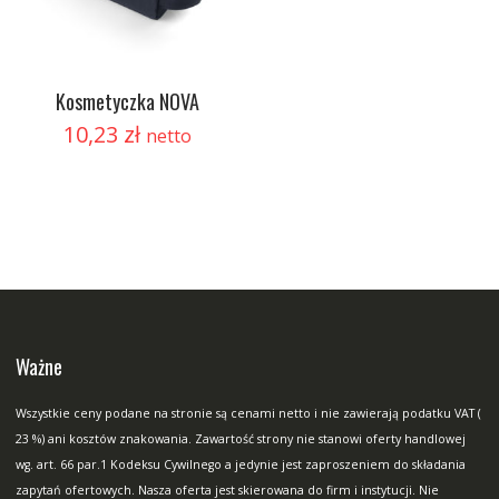
Kosmetyczka NOVA
10,23
zł
netto
Ważne
Wszystkie ceny podane na stronie są cenami netto i nie zawierają podatku VAT (
23 %) ani kosztów znakowania. Zawartość strony nie stanowi oferty handlowej
wg. art. 66 par.1 Kodeksu Cywilnego a jedynie jest zaproszeniem do składania
zapytań ofertowych. Nasza oferta jest skierowana do firm i instytucji. Nie