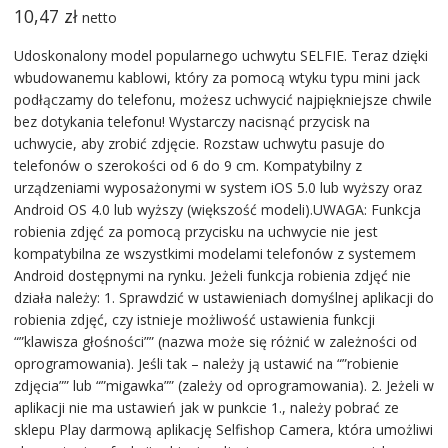
10,47
zł
netto
Udoskonalony model popularnego uchwytu SELFIE. Teraz dzięki
wbudowanemu kablowi, który za pomocą wtyku typu mini jack
podłączamy do telefonu, możesz uchwycić najpiękniejsze chwile
bez dotykania telefonu! Wystarczy nacisnąć przycisk na
uchwycie, aby zrobić zdjęcie. Rozstaw uchwytu pasuje do
telefonów o szerokości od 6 do 9 cm. Kompatybilny z
urządzeniami wyposażonymi w system iOS 5.0 lub wyższy oraz
Android OS 4.0 lub wyższy (większość modeli).UWAGA: Funkcja
robienia zdjęć za pomocą przycisku na uchwycie nie jest
kompatybilna ze wszystkimi modelami telefonów z systemem
Android dostępnymi na rynku. Jeżeli funkcja robienia zdjęć nie
działa należy: 1. Sprawdzić w ustawieniach domyślnej aplikacji do
robienia zdjęć, czy istnieje możliwość ustawienia funkcji
“”klawisza głośności”” (nazwa może się różnić w zależności od
oprogramowania). Jeśli tak – należy ją ustawić na “”robienie
zdjęcia”” lub “”migawka”” (zależy od oprogramowania). 2. Jeżeli w
aplikacji nie ma ustawień jak w punkcie 1., należy pobrać ze
sklepu Play darmową aplikację Selfishop Camera, która umożliwi