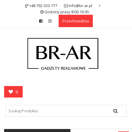
Skip
+48 792-333-777
info@br-ar.pl
to
Godziny pracy 8:00-16:00
content
Przechowalnia
0