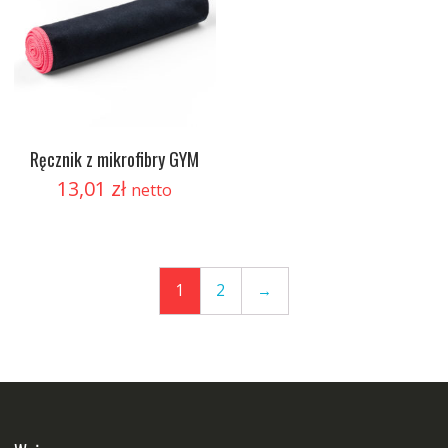
Ręcznik z mikrofibry GYM
13,01
zł
netto
1
2
→