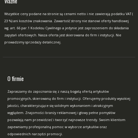
Ważne
Wszystkie ceny podane na stronie są cenami netto i nie zawierają podatku VAT (
23 %) ani kosztów znakowania. Zawartość strony nie stanowi oferty handlowej
wg. art. 66 par.1 Kodeksu Cywilnego a jedynie jest zaproszeniem do składania
zapytań ofertowych. Nasza oferta jest skierowana do firm i instytucji. Nie
prowadzimy sprzedaży detalicznej.
O firmie
Zapraszamy do zapoznania się z naszą bogatą ofertą artykułów
promocyjnych, skierowaną do firm i instytucji. Oferujemy produkty wysokiej
jakości, charakteryzujące się solidnym wykonaniem i atrakcyjnym
wyglądem. Znajomości branży reklamowej i głowy pełne pomysłów
pozwalają nam przewidzieć i tworzyć najnowsze trendy. Swoim klientom
zapewniamy profesjonalną pomoc w wyborze artykułów oraz
odpowiednich narzędzi promocji.