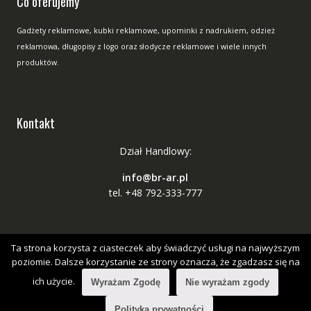
Co oferujemy
Gadżety reklamowe, kubki reklamowe, upominki z nadrukiem, odzież
reklamowa, długopisy z logo oraz słodycze reklamowe i wiele innych
produktów.
Kontakt
Dział Handlowy:
info@br-ar.pl
tel. +48 792-333-777
Ta strona korzysta z ciasteczek aby świadczyć usługi na najwyższym
poziomie. Dalsze korzystanie ze strony oznacza, że zgadzasz się na
ich użycie.
Wyrażam Zgodę
Nie wyrażam zgody
Copyright © All Right Reserved
Online Shop by
Acme Themes
Polityka prywatności