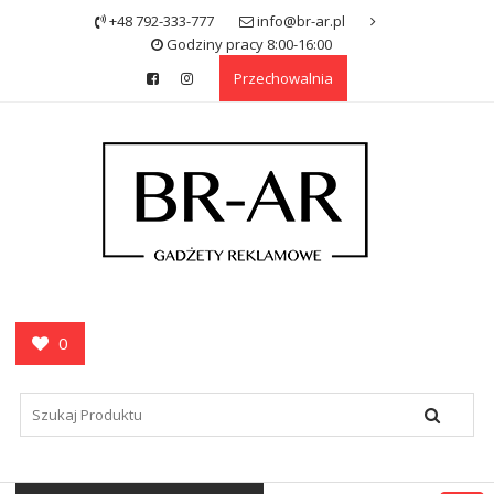
Skip
+48 792-333-777
info@br-ar.pl
to
Godziny pracy 8:00-16:00
content
Przechowalnia
0