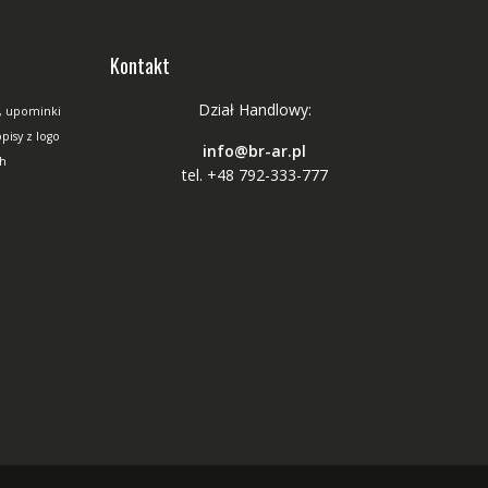
Kontakt
Dział Handlowy:
, upominki
isy z logo
info@br-ar.pl
ch
tel. +48 792-333-777