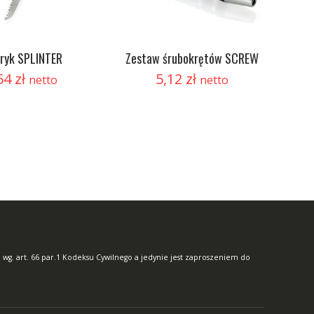
ryk SPLINTER
Zestaw śrubokrętów SCREW
54
zł
5,12
zł
netto
netto
 wg. art. 66 par.1 Kodeksu Cywilnego a jedynie jest zaproszeniem do