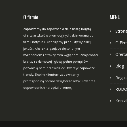
O firmie
MENU
Zapraszamy do zapoznania się z naszą bogatą
Stron
ofertą artykułów promocyjnych, skierowaną do
firm i instytucji. Oferujemy produkty wysokiej
O Fir
jakości, charakteryzujące się solidnym
Ofert
wykonaniem i atrakcyjnym wyglądem. Znajomości
branży reklamowej i głowy pełne pomysłów
Blog
pozwalają nam przewidzieć i tworzyć najnowsze
trendy. Swoim klientom zapewniamy
Regul
profesjonalną pomoc w wyborze artykułów oraz
odpowiednich narzędzi promocji.
ROD
Konta