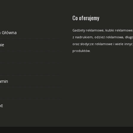
Co oferujemy
Gadżety reklamowe, kubki reklamowe
a Główna
z nadrukiem, odzież reklamowa, długop
mie
oraz słodycze reklamowe i wiele inny
produktów.
a
amin
O
kt