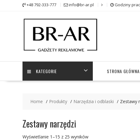
Skip
+48 792-333-777
info@br-ar.pl
Godziny prac
to
content
KATEGORIE
STRONA GŁÓWNA
Home
Produkty
Narzędzia i odblaski
Zestawy n
Zestawy narzędzi
Wyświetlanie 1–15 z 25 wyników