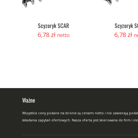
Scyzoryk SCAR
Scyzoryk 
6,78
zł
6,78
zł
netto
n
Ważne
Wszystkie ceny podane na stronie są cenami netto i nie zawierają podat
składania zapytań ofertowych. Nasza oferta jest skierowana do firm i in