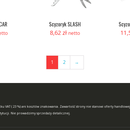
SCAR
Scyzoryk SLASH
Scyzo
8,62
zł
11,
etto
netto
1
2
→
ku VAT ( 23 %) ani kosztów znakowania. Zawartość strony nie stanowi oferty handlowej
stytucji. Nie prowadzimy sprzedaży detalicznej.