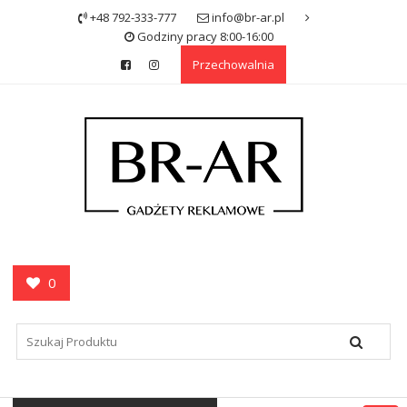
Skip
+48 792-333-777
info@br-ar.pl
to
Godziny pracy 8:00-16:00
content
Przechowalnia
0