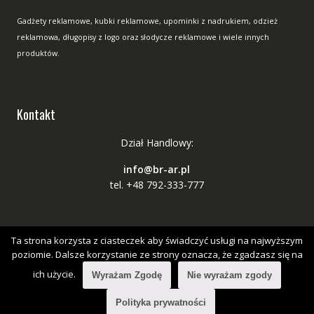
Gadżety reklamowe, kubki reklamowe, upominki z nadrukiem, odzież
reklamowa, długopisy z logo oraz słodycze reklamowe i wiele innych
produktów.
Kontakt
Dział Handlowy:
info@br-ar.pl
tel. +48 792-333-777
Ta strona korzysta z ciasteczek aby świadczyć usługi na najwyższym
poziomie. Dalsze korzystanie ze strony oznacza, że zgadzasz się na
ich użycie.
Wyrażam Zgodę
Nie wyrażam zgody
Copyright © All Right Reserved
Online Shop by
Acme Themes
Polityka prywatności