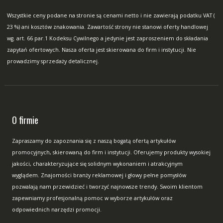
Wszystkie ceny podane na stronie są cenami netto i nie zawierają podatku VAT (
23 %) ani kosztów znakowania. Zawartość strony nie stanowi oferty handlowej
wg. art. 66 par.1 Kodeksu Cywilnego a jedynie jest zaproszeniem do składania
zapytań ofertowych. Nasza oferta jest skierowana do firm i instytucji. Nie
prowadzimy sprzedaży detalicznej.
O firmie
Zapraszamy do zapoznania się z naszą bogatą ofertą artykułów
promocyjnych, skierowaną do firm i instytucji. Oferujemy produkty wysokiej
jakości, charakteryzujące się solidnym wykonaniem i atrakcyjnym
wyglądem. Znajomości branży reklamowej i głowy pełne pomysłów
pozwalają nam przewidzieć i tworzyć najnowsze trendy. Swoim klientom
zapewniamy profesjonalną pomoc w wyborze artykułów oraz
odpowiednich narzędzi promocji.