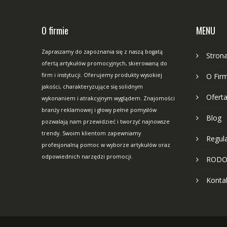
O firmie
MENU
Zapraszamy do zapoznania się z naszą bogatą
Stron
ofertą artykułów promocyjnych, skierowaną do
firm i instytucji. Oferujemy produkty wysokiej
O Fir
jakości, charakteryzujące się solidnym
Ofert
wykonaniem i atrakcyjnym wyglądem. Znajomości
branży reklamowej i głowy pełne pomysłów
Blog
pozwalają nam przewidzieć i tworzyć najnowsze
trendy. Swoim klientom zapewniamy
Regul
profesjonalną pomoc w wyborze artykułów oraz
odpowiednich narzędzi promocji.
ROD
Konta