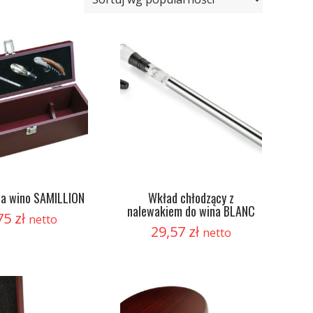
na wino SAMILLION
Wkład chłodzący z
nalewakiem do wina BLANC
75
zł
netto
29,57
zł
netto