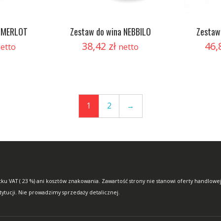
a MERLOT
Zestaw do wina NEBBILO
Zestaw
38,42
zł
46,
etto
netto
1
2
→
ku VAT ( 23 %) ani kosztów znakowania. Zawartość strony nie stanowi oferty handlowej
stytucji. Nie prowadzimy sprzedaży detalicznej.