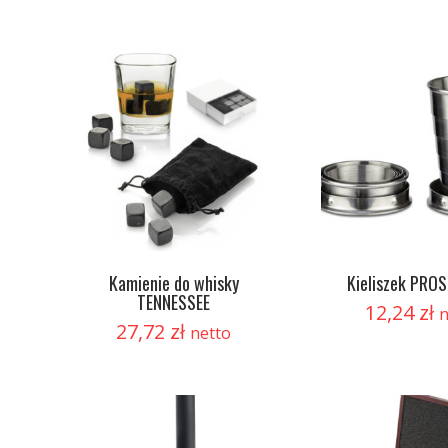
Kamienie do whisky
Kieliszek PROS
TENNESSEE
12,24
zł
n
27,72
zł
netto