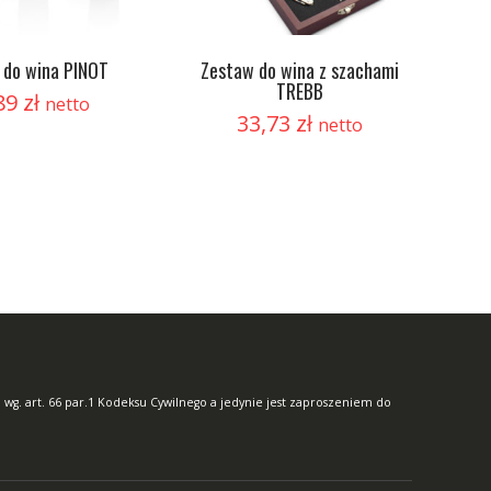
 do wina PINOT
Zestaw do wina z szachami
TREBB
89
zł
netto
33,73
zł
netto
 wg. art. 66 par.1 Kodeksu Cywilnego a jedynie jest zaproszeniem do