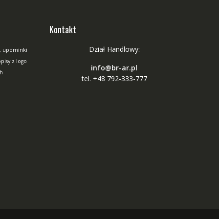
Kontakt
Dział Handlowy:
, upominki
isy z logo
info@br-ar.pl
ch
tel. +48 792-333-777