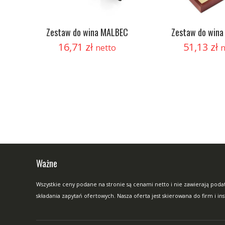
Zestaw do wina MALBEC
Zestaw do win
16,71
zł
51,13
zł
netto
n
Ważne
Wszystkie ceny podane na stronie są cenami netto i nie zawierają podat
składania zapytań ofertowych. Nasza oferta jest skierowana do firm i in