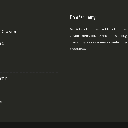
Co oferujemy
Gadżety reklamowe, kubki reklamowe
a Główna
z nadrukiem, odzież reklamowa, długop
mie
oraz słodycze reklamowe i wiele inny
produktów.
a
amin
O
kt