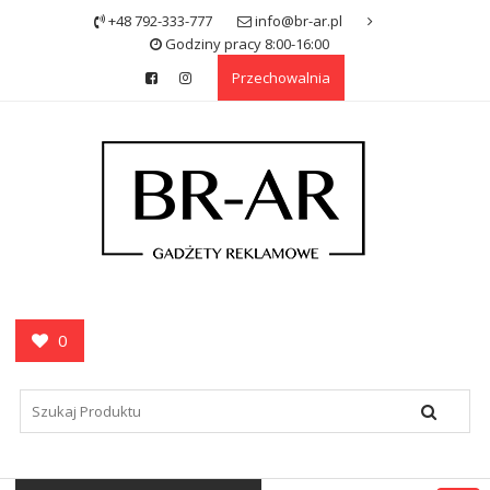
Skip
+48 792-333-777
info@br-ar.pl
to
Godziny pracy 8:00-16:00
content
Przechowalnia
0