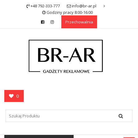
Skip
+48 792-333-777
info@br-ar.pl
to
Godziny pracy 8:00-16:00
content
Przechowalnia
0