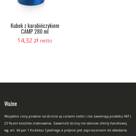
Kubek z karabińczykiem
CAMP 280 ml
14,32
zł
netto
Ważne
Wszystkie ceny podane na stronie są cenami netto i nie zawierają podatku VAT (
23 %) ani kosztów znakowania. Zawartość strony nie stanowi oferty handlowej
wg. art. 66 par.1 Kodeksu Cywilnego a jedynie jest zaproszeniem do składania