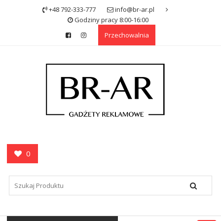
Skip
+48 792-333-777
info@br-ar.pl
to
Godziny pracy 8:00-16:00
content
Przechowalnia
0