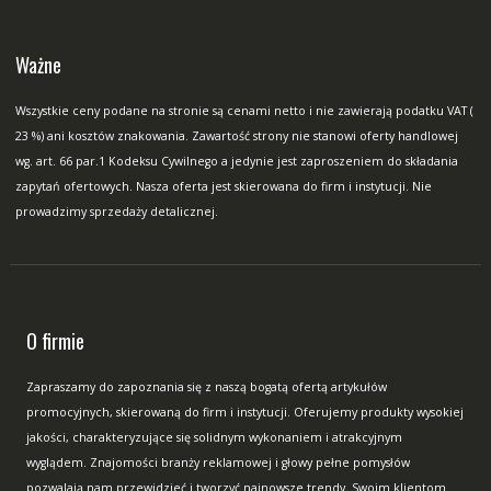
Ważne
Wszystkie ceny podane na stronie są cenami netto i nie zawierają podatku VAT (
23 %) ani kosztów znakowania. Zawartość strony nie stanowi oferty handlowej
wg. art. 66 par.1 Kodeksu Cywilnego a jedynie jest zaproszeniem do składania
zapytań ofertowych. Nasza oferta jest skierowana do firm i instytucji. Nie
prowadzimy sprzedaży detalicznej.
O firmie
Zapraszamy do zapoznania się z naszą bogatą ofertą artykułów
promocyjnych, skierowaną do firm i instytucji. Oferujemy produkty wysokiej
jakości, charakteryzujące się solidnym wykonaniem i atrakcyjnym
wyglądem. Znajomości branży reklamowej i głowy pełne pomysłów
pozwalają nam przewidzieć i tworzyć najnowsze trendy. Swoim klientom