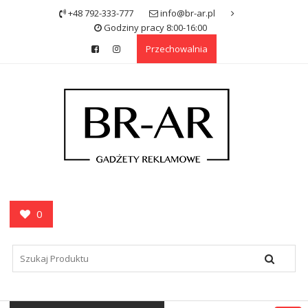
Skip
+48 792-333-777
info@br-ar.pl
to
Godziny pracy 8:00-16:00
content
Przechowalnia
0