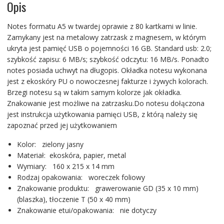
Opis
Notes formatu A5 w twardej oprawie z 80 kartkami w linie.
Zamykany jest na metalowy zatrzask z magnesem, w którym
ukryta jest pamięć USB o pojemności 16 GB. Standard usb: 2.0;
szybkość zapisu: 6 MB/s; szybkość odczytu: 16 MB/s. Ponadto
notes posiada uchwyt na długopis. Okładka notesu wykonana
jest z ekoskóry PU o nowoczesnej fakturze i żywych kolorach.
Brzegi notesu są w takim samym kolorze jak okładka.
Znakowanie jest możliwe na zatrzasku.Do notesu dołączona
jest instrukcja użytkowania pamięci USB, z którą należy się
zapoznać przed jej użytkowaniem
Kolor: zielony jasny
Materiał: ekoskóra, papier, metal
Wymiary: 160 x 215 x 14 mm
Rodzaj opakowania: woreczek foliowy
Znakowanie produktu: grawerowanie GD (35 x 10 mm)
(blaszka), tłoczenie T (50 x 40 mm)
Znakowanie etui/opakowania: nie dotyczy