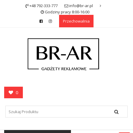
Skip
+48 792-333-777
info@br-ar.pl
to
Godziny pracy 8:00-16:00
content
Przechowalnia
0