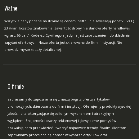
Ważne
Wszystkie ceny podane na stronie są cenami netto i nie zawierają podatku VAT (
23 %) ani kosztów znakowania. Zawartość strony nie stanowi oferty handlowej
wg. art. 66 par.1 Kodeksu Cywilnego a jedynie jest zaproszeniem do składania
zapytań ofertowych. Nasza oferta jest skierowana do firm i instytucji. Nie
prowadzimy sprzedaży detalicznej.
O firmie
Zapraszamy do zapoznania się z naszą bogatą ofertą artykułów
promocyjnych, skierowaną do firm i instytucji. Oferujemy produkty wysokiej
jakości, charakteryzujące się solidnym wykonaniem i atrakcyjnym
wyglądem. Znajomości branży reklamowej i głowy pełne pomysłów
pozwalają nam przewidzieć i tworzyć najnowsze trendy. Swoim klientom
zapewniamy profesjonalną pomoc w wyborze artykułów oraz