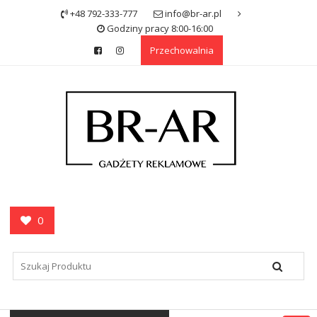
Skip
+48 792-333-777
info@br-ar.pl
to
Godziny pracy 8:00-16:00
content
Przechowalnia
0