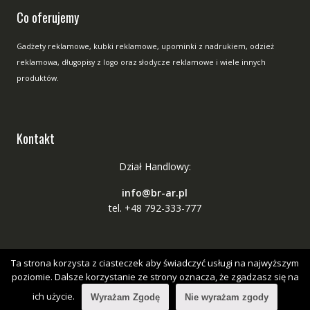
Co oferujemy
Gadżety reklamowe, kubki reklamowe, upominki z nadrukiem, odzież
reklamowa, długopisy z logo oraz słodycze reklamowe i wiele innych
produktów.
Kontakt
Dział Handlowy:
info@br-ar.pl
tel. +48 792-333-777
Ta strona korzysta z ciasteczek aby świadczyć usługi na najwyższym
poziomie. Dalsze korzystanie ze strony oznacza, że zgadzasz się na
ich użycie.
Wyrażam Zgodę
Nie wyrażam zgody
Copyright © All Right Reserved