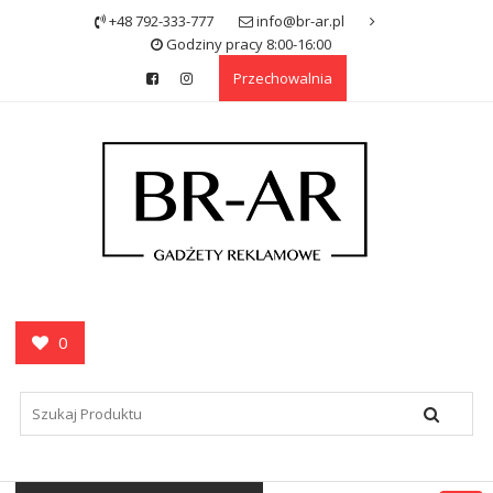
Skip
+48 792-333-777
info@br-ar.pl
to
Godziny pracy 8:00-16:00
content
Przechowalnia
0