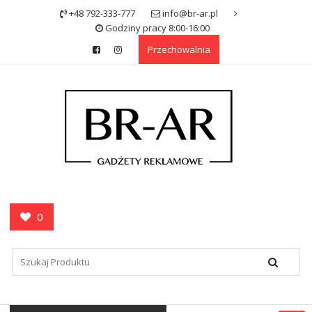
Skip
+48 792-333-777
info@br-ar.pl
to
Godziny pracy 8:00-16:00
content
Przechowalnia
0