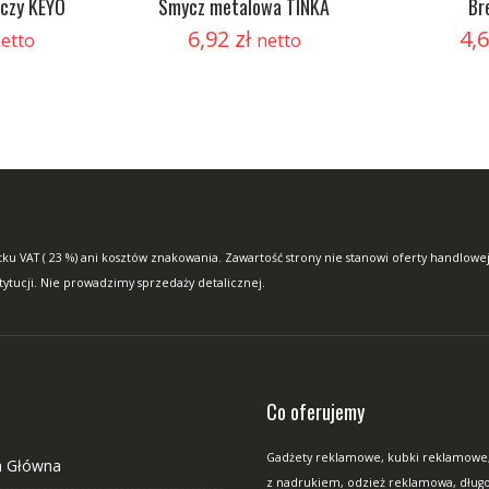
uczy KEYO
Smycz metalowa TINKA
Br
6,92
zł
4,
etto
netto
ku VAT ( 23 %) ani kosztów znakowania. Zawartość strony nie stanowi oferty handlowej
stytucji. Nie prowadzimy sprzedaży detalicznej.
Co oferujemy
Gadżety reklamowe, kubki reklamowe
a Główna
z nadrukiem, odzież reklamowa, długop