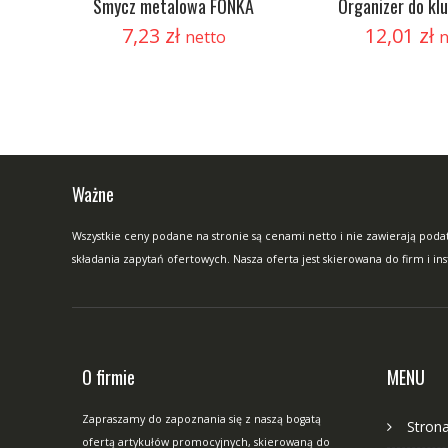
Smycz metalowa FONKA
Organizer do kl
7,23
zł
12,01
zł
netto
n
Ważne
Wszystkie ceny podane na stronie są cenami netto i nie zawierają podat
składania zapytań ofertowych. Nasza oferta jest skierowana do firm i in
O firmie
MENU
Zapraszamy do zapoznania się z naszą bogatą
Stron
ofertą artykułów promocyjnych, skierowaną do