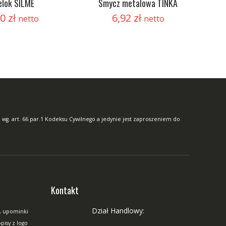
elok SILME
Smycz metalowa TINKA
60
zł
6,92
zł
netto
netto
 wg. art. 66 par.1 Kodeksu Cywilnego a jedynie jest zaproszeniem do
Kontakt
Dział Handlowy:
, upominki
isy z logo