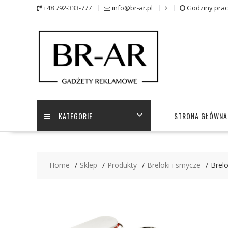
Skip
+48 792-333-777
info@br-ar.pl
Godziny prac
to
content
KATEGORIE
STRONA GŁÓWNA
Home
Sklep
Produkty
Breloki i smycze
Brel