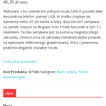
45,35
zł
netto
Wykonane z lnu zewnętrzne pokrycie teczki CARLIS posiada dwie
kieszonki na telefon i pamięć USB. W środku znajduje się
wymienny notes A5 (50 kartek w linie), duża kieszeń zamykana
na zamek, miejsce na długopis oraz 4 małe kieszonki w tym 1 z
okienkiem. Teczka zamykana jest za pomocą magnetycznego
zatrzasku. Umieszczona na zatrzasku metalowa płytka pozwala
na wykonanie efektownego grawerowania, który z pewnością
podkreśli elegancki charakter teczki.
Dodaj do przechowalni
Kod Produktu:
07165
Kategorie:
Biuro i praca
,
Teczki
konferencyjne
Opis
Opis