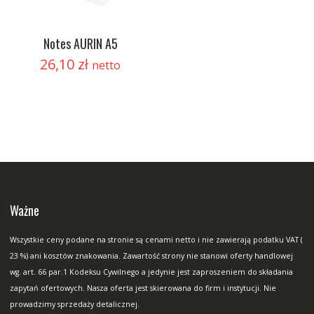
Notes AURIN A5
26,10
zł
netto
Ważne
Wszystkie ceny podane na stronie są cenami netto i nie zawierają podatku VAT (
23 %) ani kosztów znakowania. Zawartość strony nie stanowi oferty handlowej
wg. art. 66 par.1 Kodeksu Cywilnego a jedynie jest zaproszeniem do składania
zapytań ofertowych. Nasza oferta jest skierowana do firm i instytucji. Nie
prowadzimy sprzedaży detalicznej.