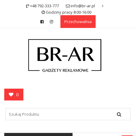
Skip
+48 792-333-777
info@br-ar.pl
to
Godziny pracy 8:00-16:00
content
Przechowalnia
0