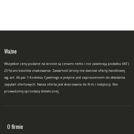
Ważne
Wszystkie ceny podane na stronie są cenami netto i nie zawierają podatku VAT (
23 %) ani kosztów znakowania. Zawartość strony nie stanowi oferty handlowej
wg. art. 66 par.1 Kodeksu Cywilnego a jedynie jest zaproszeniem do składania
zapytań ofertowych. Nasza oferta jest skierowana do firm i instytucji. Nie
prowadzimy sprzedaży detalicznej.
O firmie