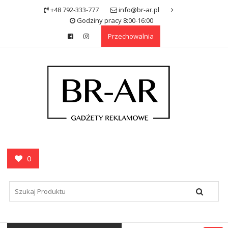
Skip
+48 792-333-777
info@br-ar.pl
to
Godziny pracy 8:00-16:00
content
Przechowalnia
0