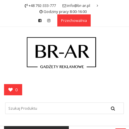
Skip
+48 792-333-777
info@br-ar.pl
to
Godziny pracy 8:00-16:00
content
Przechowalnia
0