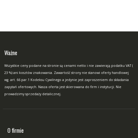
Ważne
Wszystkie ceny podane na stronie są cenami netto i nie zawierają podatku VAT (
23 %) ani kosztów znakowania. Zawartość strony nie stanowi oferty handlowej
wg. art. 66 par.1 Kodeksu Cywilnego a jedynie jest zaproszeniem do składania
zapytań ofertowych. Nasza oferta jest skierowana do firm i instytucji. Nie
prowadzimy sprzedaży detalicznej.
O firmie